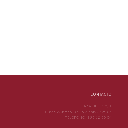
CONTACTO
PLAZA DEL REY, 1
11688 ZAHARA DE LA SIERRA, CÁDIZ
TELÉFONO:
956 12 30 04