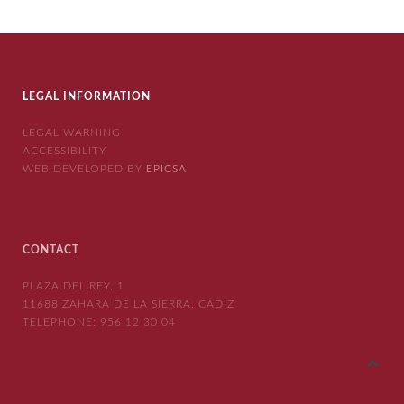
LEGAL INFORMATION
LEGAL WARNING
ACCESSIBILITY
WEB DEVELOPED BY
EPICSA
CONTACT
PLAZA DEL REY, 1
11688 ZAHARA DE LA SIERRA, CÁDIZ
TELEPHONE:
956 12 30 04